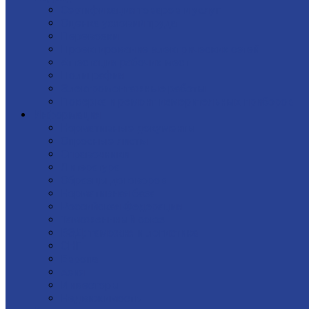
Сертификация товаров и услуг
Оценка условий труда
Перевозки
Проектирование электрических сетей
Аттестация рабочих мест
Полиграфия
Электромонтажные работы
Поверка и ремонт измерительных приборов
Информация
Нормативные документы
Опросные листы
Справочники
Литература
Образцы договоров
Нормативная база
Российская Федерация
Таможеннный союз
ВЭД: таможня и логистика
СНГ
Европа
Азия
Инвесторы
Недвижимость