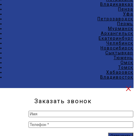
Владикавказ
Пенза
Уфа
Петрозаводск
Пермь
Мурманск
Архангельск
Екатеринбург
Челябинск
Новосибирск
Сыктывкар
Тюмень
Омск
Томск
Хабаровск
Владивосток
Заказать звонок