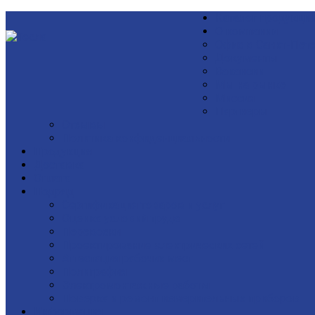
Каталог продукци
О компании
Офис в Санкт-Пет
Документы
Вакансии
Мы на рынке
Миссия
Партнеры
Отзывы
Политика конфиденциальности
Продукция
Доставка
Оплата
Подряд
Сертификация товаров и услуг
Оценка условий труда
Перевозки
Проектирование электрических сетей
Аттестация рабочих мест
Полиграфия
Электромонтажные работы
Поверка и ремонт измерительных приборов
Информация