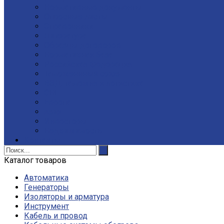
Нормативные документы
Опросные листы
Справочники
Литература
Образцы договоров
Нормативная база
Российская Федерация
Таможеннный союз
ВЭД: таможня и логистика
СНГ
Европа
Азия
Инвесторы
Недвижимость
Контакты
Каталог товаров
Автоматика
Генераторы
Изоляторы и арматура
Инструмент
Кабель и провод