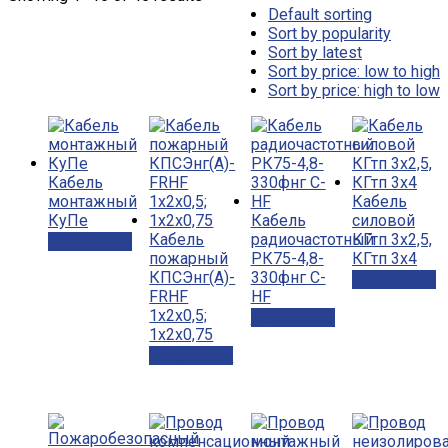
Default sorting
Sort by popularity
Sort by latest
Sort by price: low to high
Sort by price: high to low
Кабель
монтажный
Кабель
КуПе
Кабель
силовой
Кабель
радиочастотный
КГтп 3х2,5,
Подробнее
пожарный
РК75-4,8-
КГтп 3х4
КПСЭнг(А)-
330фнг С-
Подробнее
FRHF
НF
1x2x0,5;
Подробнее
1x2x0,75
Подробнее