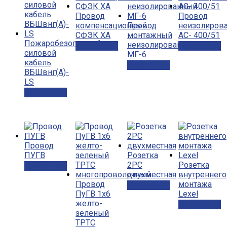
Провод
Провод
компенсационный
Провод
неизолиров
СФЭК ХА
монтажный
АС- 400/51
Пожаробезопасный
неизолированный
Подробнее
Подробнее
силовой
МГ-6
кабель
Подробнее
ВБШвнг(А)-
LS
Подробнее
Провод
ПУГВ
Розетка
2РС
Розетка
Подробнее
двухместная
внутреннего
Провод
монтажа
Подробнее
ПуГВ 1х6
Lexel
желто-
Подробнее
зеленый
ТРТС