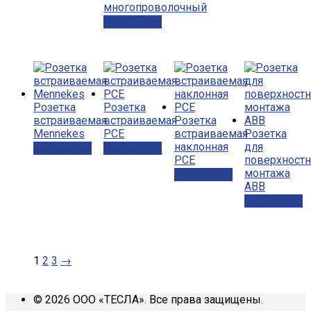
многопроволочный
Подробнее
Розетка
Розетка
встраиваемая
встраиваемая
Розетка
Mennekes
PCE
встраиваемая
Розетка
наклонная
для
Подробнее
Подробнее
PCE
поверхностн
монтажа
Подробнее
ABB
Подробнее
1
2
3
→
© 2026 ООО «ТЕСЛА». Все права защищены.