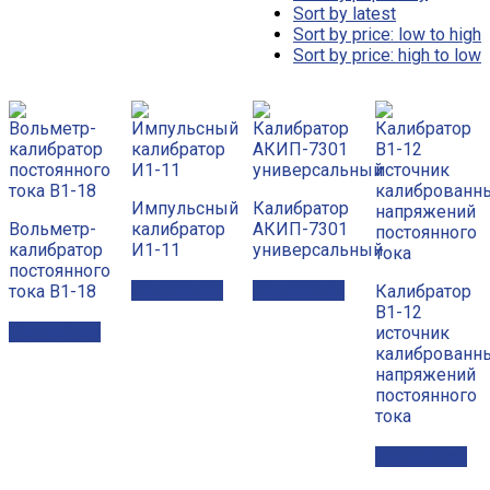
Sort by latest
Sort by price: low to high
Sort by price: high to low
Импульсный
Калибратор
Вольметр-
калибратор
АКИП-7301
калибратор
И1-11
универсальный
постоянного
Подробнее
Подробнее
тока В1-18
Калибратор
В1-12
Подробнее
источник
калиброванн
напряжений
постоянного
тока
Подробнее