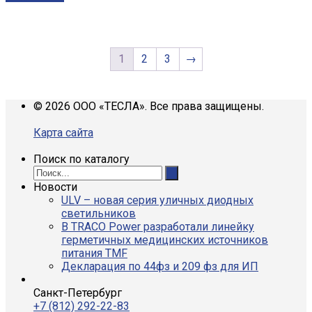
1
2
3
→
© 2026 ООО «ТЕСЛА». Все права защищены.
Карта сайта
Поиск по каталогу
Новости
ULV – новая серия уличных диодных
светильников
В TRACO Power разработали линейку
герметичных медицинских источников
питания TMF
Декларация по 44фз и 209 фз для ИП
Санкт-Петербург
+7 (812) 292-22-83