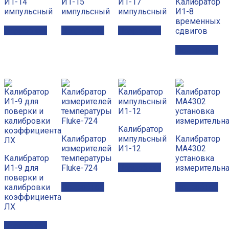
И1-14
И1-15
И1-17
Калибратор
импульсный
импульсный
импульсный
И1-8
временных
Подробнее
Подробнее
Подробнее
сдвигов
Подробнее
Калибратор
Калибратор
импульсный
Калибратор
измерителей
И1-12
МА4302
Калибратор
температуры
установка
Подробнее
И1-9 для
Fluke-724
измерительн
поверки и
Подробнее
Подробнее
калибровки
коэффициента
ЛХ
Подробнее