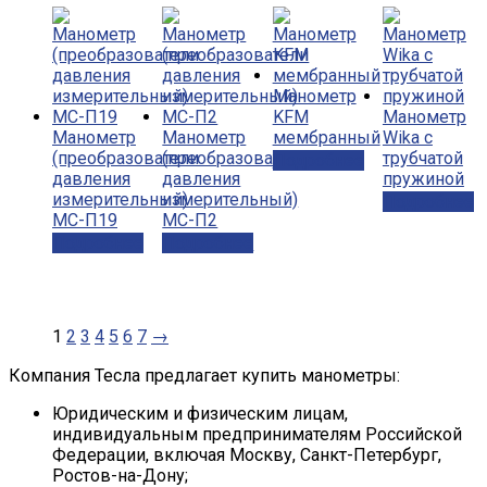
Манометр
KFM
Манометр
Манометр
Манометр
мембранный
Wika с
(преобразователи
(преобразователи
трубчатой
Подробнее
давления
давления
пружиной
измерительный)
измерительный)
Подробнее
МС-П19
МС-П2
Подробнее
Подробнее
1
2
3
4
5
6
7
→
Компания Тесла предлагает купить манометры:
Юридическим и физическим лицам,
индивидуальным предпринимателям Российской
Федерации, включая Москву, Санкт-Петербург,
Ростов-на-Дону;