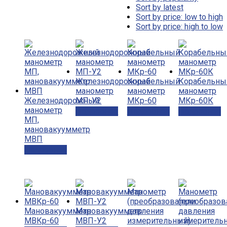
Sort by latest
Sort by price: low to high
Sort by price: high to low
Железнодорожный
Корабельный
Корабельны
манометр
манометр
манометр
Железнодорожный
МП-У2
МКр-60
МКр-60К
манометр
Подробнее
Подробнее
Подробнее
МП,
мановакуумметр
МВП
Подробнее
Мановакуумметр
Мановакуумметр
МВКр-60
МВП-У2