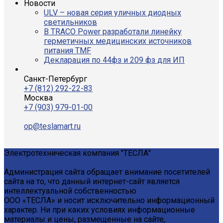
Новости
ULV – новая серия уличных диодных
светильников
В TRACO Power разработали линейку
герметичных медицинских источников
питания TMF
Декларация по 44фз и 209 фз для ИП
Санкт-Петербург
+7 (812) 292-22-83
Москва
+7 (903) 979-01-00
op@teslamart.ru
Электротехническая компания "ТЕСЛА"
Администрация сайта обращает внимание посетителей
сайта на то, что данный интернет-сайт является
интеллектуальной собственностью
ООО «ТЕСЛА» и носит исключительно информационный
характер. Ни при каких условиях информационные
материалы и цены, размещенные на сайте,