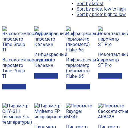
Sort by latest
Sort by price: low to high
Sort by price: high to low
Инфракрасный
Неконтактны
Высокотемпературный
пирометр
Инфракрасный
пирометр
пирометр
Кельвин
термометр
ST Pro
Time Group
(пирометр)
Подробнее
Подробнее
TI
Fluke-65
Подробнее
Подробнее
Пирометр
Пирометр
Пирометр