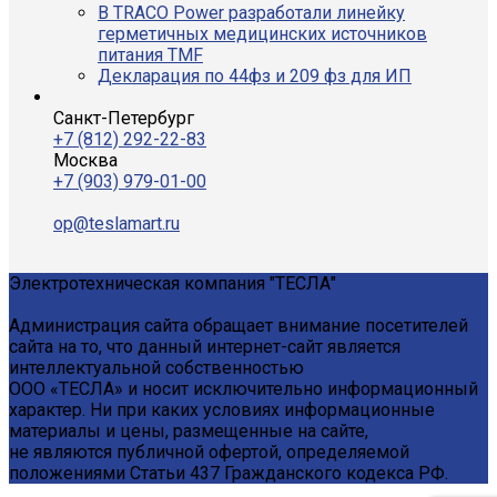
В TRACO Power разработали линейку
герметичных медицинских источников
питания TMF
Декларация по 44фз и 209 фз для ИП
Санкт-Петербург
+7 (812) 292-22-83
Москва
+7 (903) 979-01-00
op@teslamart.ru
Электротехническая компания "ТЕСЛА"
Администрация сайта обращает внимание посетителей
сайта на то, что данный интернет-сайт является
интеллектуальной собственностью
ООО «ТЕСЛА» и носит исключительно информационный
характер. Ни при каких условиях информационные
материалы и цены, размещенные на сайте,
не являются публичной офертой, определяемой
положениями Статьи 437 Гражданского кодекса РФ.