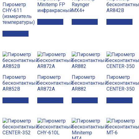
Пирометр
Minitemp FP
Raynger
бесконтактн
CHY-611
инфракрасный
MX4+
AR842B
(измеритель
Подробнее
Подробнее
Подробнее
температуры)
Подробнее
Пирометр
Пирометр
Пирометр
Пирометр
бесконтактный
бесконтактный
бесконтактный
бесконтактн
AR852B
AR872A
AR882
CENTER-350
Подробнее
Подробнее
Подробнее
Подробнее