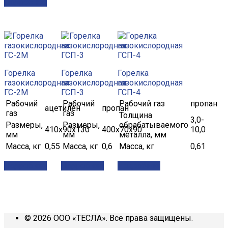
Подробнее
Горелка
Горелка
Горелка
газокислородная
газокислородная
газокислородная
ГС-2М
ГСП-3
ГСП-4
Рабочий
Рабочий
Рабочий газ
пропан
ацетилен
пропан
газ
газ
Толщина
3,0-
Размеры,
Размеры,
обрабатываемого
410х90х130
400х70х90
10,0
мм
мм
металла, мм
Масса, кг
0,55
Масса, кг
0,6
Масса, кг
0,61
Подробнее
Подробнее
Подробнее
© 2026 ООО «ТЕСЛА». Все права защищены.