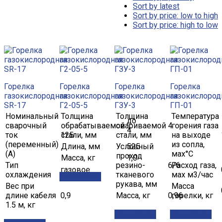
Sort by latest
Sort by price: low to high
Sort by price: high to low
Горелка
Горелка
Горелка
Горелка
газокислородная
газокислородная
газокислородная
газокислород
SR-17
Г2-05-5
ГЗУ-3
ГП-01
Номинальный
Толщина
Толщина
Температура
до
сварочный
обрабатываемой
свариваемой
4
горения газа
4
ток
125
стали, мм
стали, мм
на выходе
(переменный)
из сопла,
Длина, мм
Условный
525
(А)
мах°С
проход
Масса, кг
1,0
Тип
резино-
6/6
Расход газа,
газовое
охлаждения
тканевого
мах м3/час
Подробнее
рукава, мм
Вес при
Масса
длине кабеля
0,9
Масса, кг
0,96
горелки, кг
1.5 м, кг
Подробнее
Подробнее