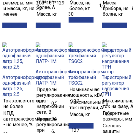
хода, не
размеры, мм,
200*161*129
Масса, не
Масса
1,6
более, А
и масса, кг, не
3,2
более, кг
прибора, не
менее
Масса, кг
30
более, кг
Подробнее
Подробнее
Подробнее
Подробнее
Автотрансформатор
Автотрансформатор
Автотрансформатор
однофазный
трёхфазный
Тиристорный
однофазный
ЛАТР-1М
TSGC2
регулятор
латр 1.25,
напряжения
Пределы
Номинальная
3
латр 2.5
ТРН
регулирования
мощность, кВА
Ток холостого хода -
при
220
Максимальн
Максимальный
0,5
4
не более
напряжении
ток на фазу, 
ток нагрузки, А
сети, В
КПД
Габаритные
Масса, кг
24
автотрансформатора
Пределы
94
размеры, мм
- не менее, %
регулирования
Подробнее
Степень
при
127
6,
защиты