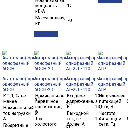
Номинальная
Подробнее
мощность,
12
кВ•А
Масса полная,
70
кг
Подробнее
Автотрансформатор
Автотрансформатор
Автотрансформатор
Автотрансфо
однофазный
однофазный
однофазный
однофазный
АОСН
АОСН-20
АТ-220/110
АТР
КПД, %, не
Номинальное
Входное
220
Напряжение
94
менее
первичное
напряжение,
±
питающей
220
напряжение,
В
13,2
сети, В
Номинальный
В
ток нагрузки,
2
Выходной
Частота
А
Ток
ток, не
1,0
питающей
холостого
более, А
сети, Гц
Габаритные
3,0