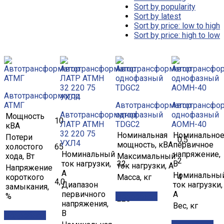
Sort by popularity
Sort by latest
Sort by price: low to high
Sort by price: high to low
Автотрансформатор
АТМГ
Автотрансформатор
Автотрансфо
Автотрансформатор
однофазный
однофазный
Мощность
10
ЛАТР АТМН
TDGC2
АОМН-40
кВА
32 220 75
Номинальная
Номинально
Потери
0,5
УХЛ4
мощность, кВА
первичное
холостого
65
Номинальный
напряжение,
хода, Вт
Максимальный
2
ток нагрузки,
32
В
ток нагрузки, А
Напряжение
А
Номинальны
короткого
Масса, кг
4
4,0
Диапазон
ток нагрузки,
замыкания,
первичного
А
%
Подробнее
220
напряжения,
Вес, кг
В
Подробнее